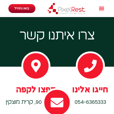
בואו נתחיל
צרו איתנו קשר
חייגו אלינו
קפצו לקפה
054-6365333
משה גושן 90, קרית מוצקין